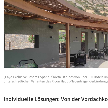
„Cayo Exclusive Resort + Spa“ auf Kreta ist eines von über 100 Hotels u
unterschiedlichen Varianten des Ricon Haupt-Nebenträger-Verbindungsl
Individuelle Lösungen: Von der Vordachkon