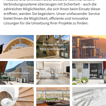
Verbindungssysteme überzeugen mit Sicherheit – auch die
zahlreichen Möglichkeiten, die sich Ihnen beim Einsatz dieser
eröffnen, werden Sie begeistern. Unser umfassender Service
bietet Ihnen die Möglichkeit, effiziente und innovative
Lösungen für die Umsetzung Ihrer Projekte zu finden.
Pfosten-Riegel
Holzbau
Hausbau
Holz-Glasfassaden
Möbelbau und
Türen- und
Ingenieurholzbau
Holzkonstruktionen
Fensterbau
Terrassen-
Treppenbau
Schrauben
Verbinder