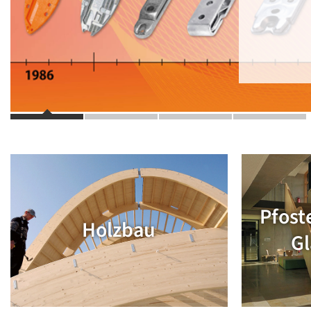
Pfost
Holzbau
Gl