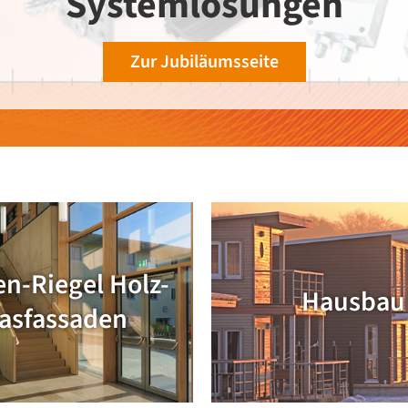
Systemlösungen
Zur Jubiläumsseite
en-Riegel Holz-
Hausbau
asfassaden