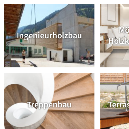
Mö
Ingenieurholzbau
Holzk
Treppenbau
Terra