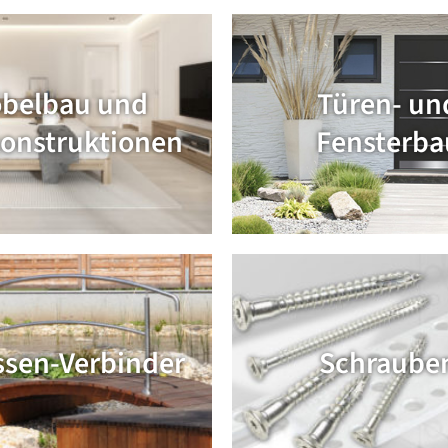
belbau und
Türen- un
onstruktionen
Fensterba
ssen-Verbinder
Schraube