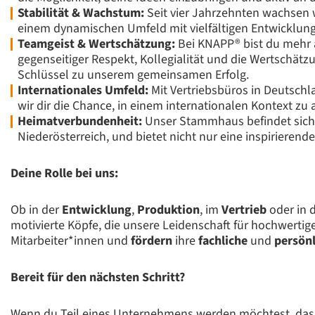
Stabilität & Wachstum:
Seit vier Jahrzehnten wachsen wi
einem dynamischen Umfeld mit vielfältigen Entwicklun
Teamgeist & Wertschätzung:
Bei KNAPP® bist du mehr a
gegenseitiger Respekt, Kollegialität und die Wertschät
Schlüssel zu unserem gemeinsamen Erfolg.
Internationales Umfeld:
Mit Vertriebsbüros in Deutschl
wir dir die Chance, in einem internationalen Kontext zu 
Heimatverbundenheit:
Unser Stammhaus befindet sich i
Niederösterreich, und bietet nicht nur eine inspiriere
Deine Rolle bei uns:
Ob in der
Entwicklung
,
Produktion
, im
Vertrieb
oder in 
motivierte Köpfe, die unsere Leidenschaft für hochwerti
Mitarbeiter*innen und
fördern
ihre
fachliche
und
persönl
Bereit für den nächsten Schritt?
Wenn du Teil eines Unternehmens werden möchtest, das Tr