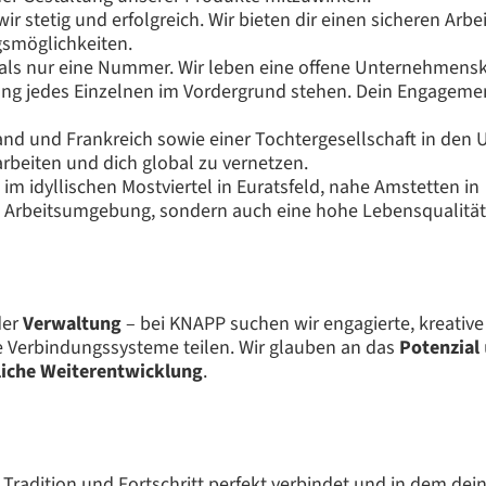
r stetig und erfolgreich. Wir bieten dir einen sicheren Arbei
gsmöglichkeiten.
ls nur eine Nummer. Wir leben eine offene Unternehmensku
zung jedes Einzelnen im Vordergrund stehen. Dein Engagemen
and und Frankreich sowie einer Tochtergesellschaft in den 
arbeiten und dich global zu vernetzen.
m idyllischen Mostviertel in Euratsfeld, nahe Amstetten in
nde Arbeitsumgebung, sondern auch eine hohe Lebensqualität
der
Verwaltung
– bei KNAPP suchen wir engagierte, kreativ
ge Verbindungssysteme teilen. Wir glauben an das
Potenzial
iche
Weiterentwicklung
.
adition und Fortschritt perfekt verbindet und in dem dein