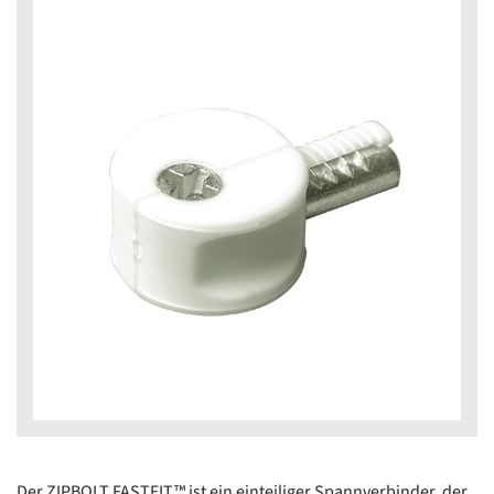
Der ZIPBOLT FASTFIT™ ist ein einteiliger Spannverbinder, der