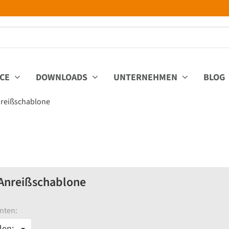
ICE
DOWNLOADS
UNTERNEHMEN
BLOG
reißschablone
Anreißschablone
nten:
len: