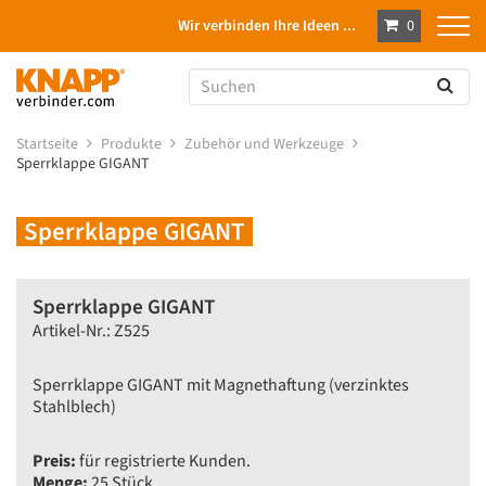
Wir verbinden Ihre Ideen ...
0
Startseite
Produkte
Zubehör und Werkzeuge
Sperrklappe GIGANT
Sperrklappe GIGANT
Sperrklappe GIGANT
Artikel-Nr.: Z525
Sperrklappe GIGANT mit Magnethaftung (verzinktes
Stahlblech)
Preis:
für registrierte Kunden.
Menge:
25 Stück