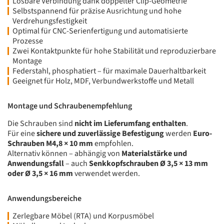
Lösbare Verbindung dank doppelter Clip-Geometrie
Selbstspannend für präzise Ausrichtung und hohe
Verdrehungsfestigkeit
Optimal für CNC-Serienfertigung und automatisierte
Prozesse
Zwei Kontaktpunkte für hohe Stabilität und reproduzierbare
Montage
Federstahl, phosphatiert – für maximale Dauerhaltbarkeit
Geeignet für Holz, MDF, Verbundwerkstoffe und Metall
Montage und Schraubenempfehlung
Die Schrauben sind
nicht im Lieferumfang enthalten
.
Für eine
sichere und zuverlässige Befestigung
werden
Euro-
Schrauben M4,8 × 10 mm
empfohlen.
Alternativ können – abhängig von
Materialstärke und
Anwendungsfall
– auch
Senkkopfschrauben Ø 3,5 × 13 mm
oder Ø 3,5 × 16 mm
verwendet werden.
Anwendungsbereiche
Zerlegbare Möbel (RTA) und Korpusmöbel