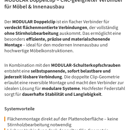
MODULAR Doppelclip – CNC-geeigneter Verbinder
für Möbel & Innenausbau
Der
MODULAR Doppelclip
ist ein flacher Verbinder für
verdeckt flächenmontierte Verbindungen
, der vollständig
ohne Stirnholzbearbeitung
auskommt. Das ermöglicht eine
besonders
effiziente, präzise und materialschonende
Montage
– ideal für den modernen Innenausbau und
hochwertige Möbelkonstruktionen.
In Kombination mit den
MODULAR-Schulterkopfschrauben
entsteht eine
selbstspannende, sofort belastbare und
jederzeit lösbare Verbindung
. Die doppelte Clip-Geometrie
erlaubt eine reversible Montage und macht den Verbinder zur
idealen Lösung für
modulare Systeme
. Hochfester Federstahl
sorgt für
dauerhafte Stabilität und Langlebigkeit
.
Systemvorteile
Flächenmontage direkt auf der Plattenoberfläche – keine
Stirnholzbearbeitung notwendig