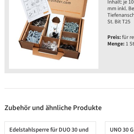
Inhalt: je 
mm inkl. Be
Tiefenansch
St. Bit T25
Preis:
für re
Menge:
1 S
Zubehör und ähnliche Produkte
Edelstahlsperre für DUO 30 und
UNO 30 Ga