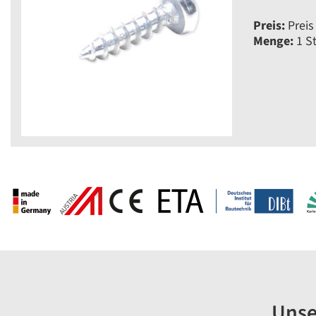
Preis:
Preis
Menge:
1 S
Unse