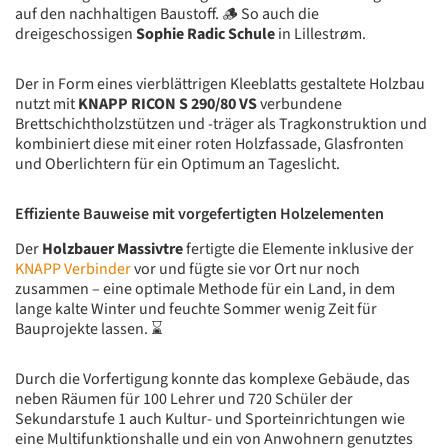
auf den nachhaltigen Baustoff. 🪵 So auch die
dreigeschossigen
Sophie Radic Schule
in Lillestrøm.
Der in Form eines vierblättrigen Kleeblatts gestaltete Holzbau
nutzt mit
KNAPP RICON S 290/80 VS
verbundene
Brettschichtholzstützen und -träger als Tragkonstruktion und
kombiniert diese mit einer roten Holzfassade, Glasfronten
und Oberlichtern für ein Optimum an Tageslicht.
Effiziente Bauweise mit vorgefertigten Holzelementen
Der
Holzbauer Massivtre
fertigte die Elemente inklusive der
KNAPP Verbinder
vor und fügte sie vor Ort nur noch
zusammen – eine optimale Methode für ein Land, in dem
lange kalte Winter und feuchte Sommer wenig Zeit für
Bauprojekte lassen. ⌛
Durch die Vorfertigung konnte das komplexe Gebäude, das
neben Räumen für 100 Lehrer und 720 Schüler der
Sekundarstufe 1 auch Kultur- und Sporteinrichtungen wie
eine Multifunktionshalle und ein von Anwohnern genutztes