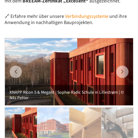
mit dem
BREEAM-Zertifikat „Excellent“
ausgezeichnet.
🔗 Erfahre mehr über unsere
Verbindungssysteme
und ihre
Anwendung in nachhaltigen Bauprojekten.
KNAPP Ricon S & Megant | Sophie Radic Schule in Lillestrøm | ©
Nils Petter