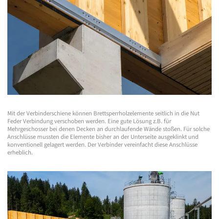
Mit der Verbinderschiene können Brettsperrholzelemente seitlich in die Nut
Feder Verbindung verschoben werden. Eine gute Lösung z.B. für
Mehrgeschosser bei denen Decken an durchlaufende Wände stoßen. Für solche
Anschlüsse mussten die Elemente bisher an der Unterseite ausgeklinkt und
konventionell gelagert werden. Der Verbinder vereinfacht diese Anschlüsse
erheblich.