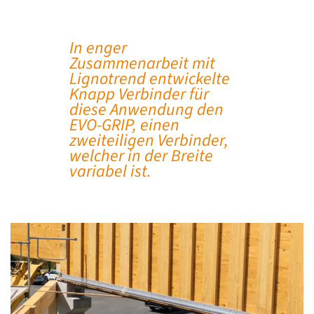
In enger
Zusammenarbeit mit
Lignotrend entwickelte
Knapp Verbinder für
diese Anwendung den
EVO-GRIP, einen
zweiteiligen Verbinder,
welcher in der Breite
variabel ist.