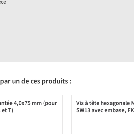
èce
par un de ces produits :
rantée 4,0x75 mm (pour
Vis à tête hexagonale
et T)
SW13 avec embase, FK