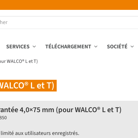
SERVICES
TÉLÉCHARGEMENT
SOCIÉTÉ
our WALCO® L et T)
WALCO® L et T)
rantée 4,0×75 mm (pour WALCO® L et T)
Z850
limité aux utilisateurs enregistrés.