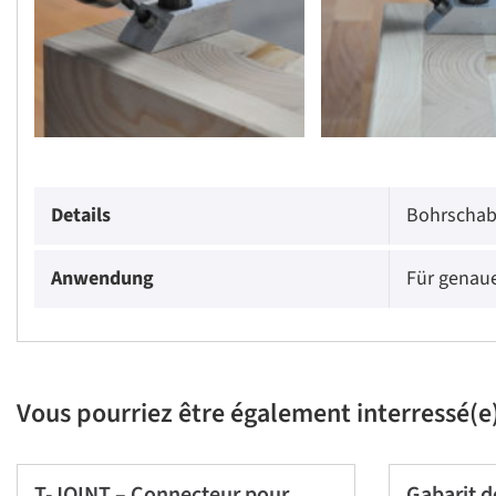
Details
Bohrschab
Anwendung
Für genaue
Vous pourriez être également interressé(e)
T-JOINT – Connecteur pour
Gabarit d