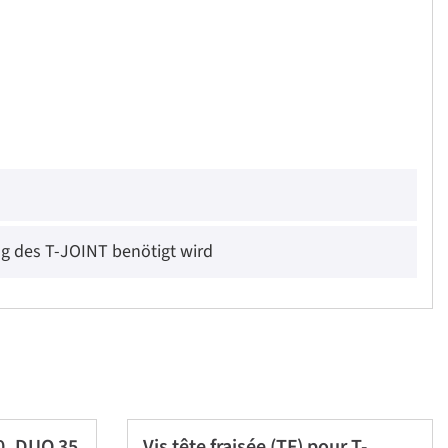
g des T-JOINT benötigt wird
0, DUO 35
Vis tête fraisée (TF) pour T-