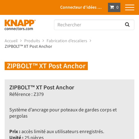
Connecteur d’idées …
0
Accueil
Produits
Fabrication d’escaliers
ZIPBOLT™ XT Post Anchor
ZIPBOLT™ XT Post Anchor
ZIPBOLT™ XT Post Anchor
Référence : Z379
Système d’ancrage pour poteaux de gardes corps et
pergolas
Prix :
accès limité aux utilisateurs enregistrés.
Unité :
25 pièces