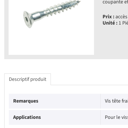
coupante et
Prix :
accès 
Unité :
1 Pi
Descriptif produit
Remarques
Vis tête f
Applications
Pour le vi