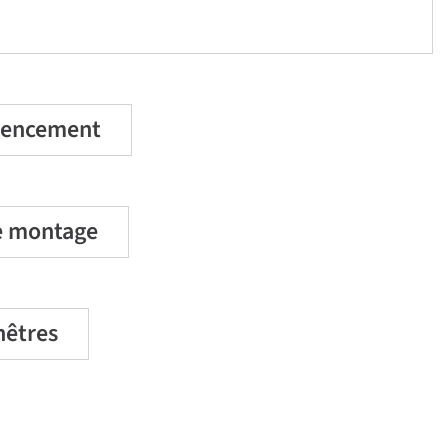
agencement
e montage
nêtres