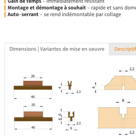
Gain
de
temps
– immédiatement résistant
Montage
et
démontage
à
souhait
– rapide et sans domma
Auto
–
serrant
– se rend indémontable par collage
Dimensions | Variantes de mise en oeuvre
Descripti