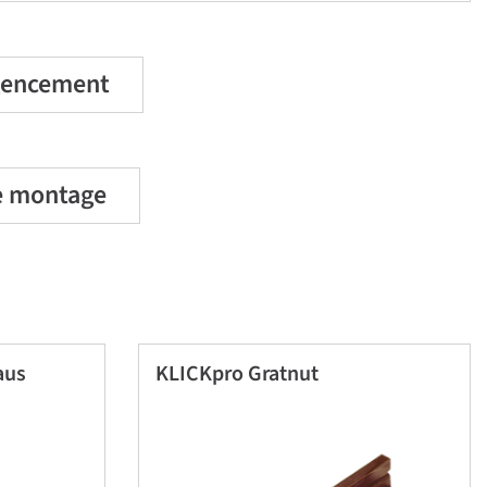
agencement
e montage
aus
KLICKpro Gratnut