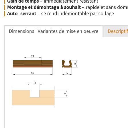
Gain
de
temps
– immédiatement résistant
Montage
et
démontage
à
souhait
– rapide et sans domma
Auto
–
serrant
– se rend indémontable par collage
Dimensions | Variantes de mise en oeuvre
Descripti