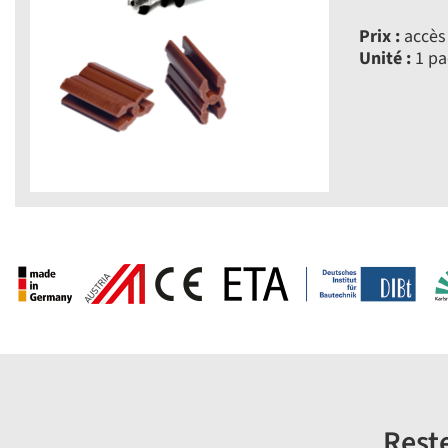
Prix :
accès 
Unité :
1 pa
Reste