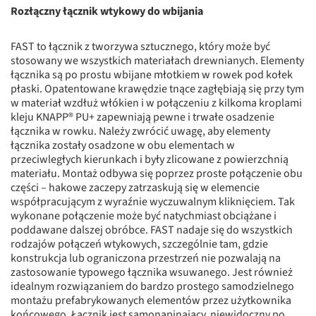
Rozłączny łącznik wtykowy do wbijania
FAST to łącznik z tworzywa sztucznego, który może być
stosowany we wszystkich materiałach drewnianych. Elementy
łącznika są po prostu wbijane młotkiem w rowek pod kołek
płaski. Opatentowane krawędzie tnące zagłębiają się przy tym
w materiał wzdłuż włókien i w połączeniu z kilkoma kroplami
kleju KNAPP® PU+ zapewniają pewne i trwałe osadzenie
łącznika w rowku. Należy zwrócić uwagę, aby elementy
łącznika zostały osadzone w obu elementach w
przeciwległych kierunkach i były zlicowane z powierzchnią
materiału. Montaż odbywa się poprzez proste połączenie obu
części – hakowe zaczepy zatrzaskują się w elemencie
współpracującym z wyraźnie wyczuwalnym kliknięciem. Tak
wykonane połączenie może być natychmiast obciążane i
poddawane dalszej obróbce. FAST nadaje się do wszystkich
rodzajów połączeń wtykowych, szczególnie tam, gdzie
konstrukcja lub ograniczona przestrzeń nie pozwalają na
zastosowanie typowego łącznika wsuwanego. Jest również
idealnym rozwiązaniem do bardzo prostego samodzielnego
montażu prefabrykowanych elementów przez użytkownika
końcowego. Łącznik jest samonapinający, niewidoczny po