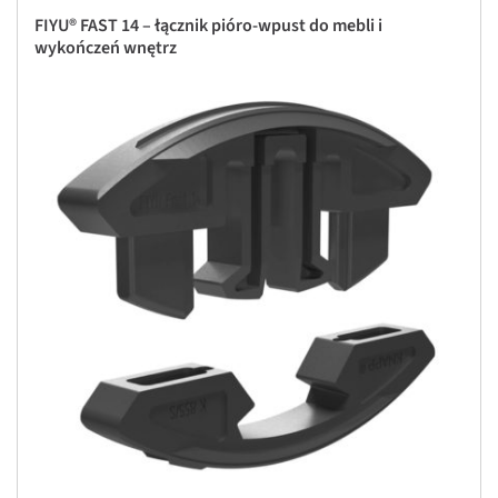
FIYU® FAST 14 – łącznik pióro-wpust do mebli i
wykończeń wnętrz