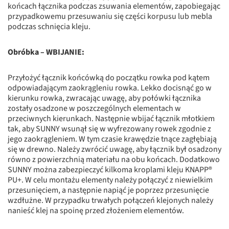
końcach łącznika podczas zsuwania elementów, zapobiegając
przypadkowemu przesuwaniu się części korpusu lub mebla
podczas schnięcia kleju.
Obróbka – WBIJANIE:
Przyłożyć łącznik końcówką do początku rowka pod kątem
odpowiadającym zaokrągleniu rowka. Lekko docisnąć go w
kierunku rowka, zwracając uwagę, aby połówki łącznika
zostały osadzone w poszczególnych elementach w
przeciwnych kierunkach. Następnie wbijać łącznik młotkiem
tak, aby SUNNY wsunął się w wyfrezowany rowek zgodnie z
jego zaokrągleniem. W tym czasie krawędzie tnące zagłębiają
się w drewno. Należy zwrócić uwagę, aby łącznik był osadzony
równo z powierzchnią materiału na obu końcach. Dodatkowo
SUNNY można zabezpieczyć kilkoma kroplami kleju KNAPP®
PU+. W celu montażu elementy należy połączyć z niewielkim
przesunięciem, a następnie napiąć je poprzez przesunięcie
wzdłużne. W przypadku trwałych połączeń klejonych należy
nanieść klej na spoinę przed złożeniem elementów.