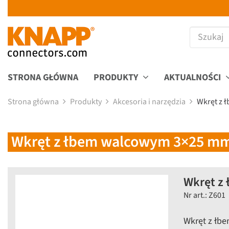
STRONA GŁÓWNA
PRODUKTY
AKTUALNOŚCI
Strona główna
Produkty
Akcesoria i narzędzia
Wkręt z 
Wkręt z łbem walcowym 3×25 mm
Wkręt z
Nr art.: Z601
Wkręt z łb