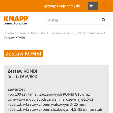
Łączymy Twoje pomysły...
0
Strona główna
Produkty
Zestawy Knapp / Oferty pakietowe
Zestaw KOMBI
Zestaw KOMBI
Zestaw KOMBI
Nr art.: K616/BOX
Zawartość:
- po 100 szt. lameli zaczepowych KOMBI G10 oraz
uchwytów mocujących ze stali nierdzewnej G12/62;
- 200 szt. wkrętów z łbem walcowym 3×25 mm;
- 200 szt. wkrętów z łbem stożkowym 4,5×35 mm ze stali