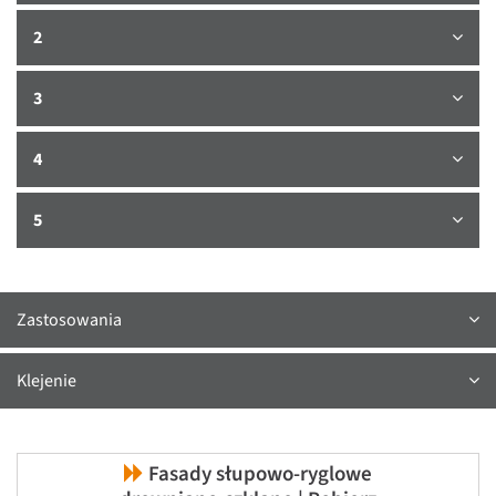
2
3
4
5
Zastosowania
Klejenie
Fasady słupowo-ryglowe