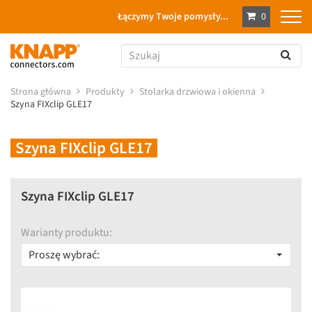
Łączymy Twoje pomysły...
0
Strona główna
Produkty
Stolarka drzwiowa i okienna
Szyna FIXclip GLE17
Szyna FIXclip GLE17
Szyna FIXclip GLE17
Warianty produktu:
Proszę wybrać: