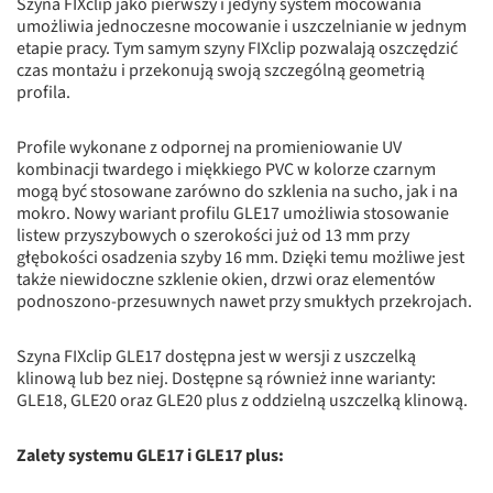
Szyna FIXclip jako pierwszy i jedyny system mocowania
umożliwia jednoczesne mocowanie i uszczelnianie w jednym
etapie pracy. Tym samym szyny FIXclip pozwalają oszczędzić
czas montażu i przekonują swoją szczególną geometrią
profila.
Profile wykonane z odpornej na promieniowanie UV
kombinacji twardego i miękkiego PVC w kolorze czarnym
mogą być stosowane zarówno do szklenia na sucho, jak i na
mokro. Nowy wariant profilu GLE17 umożliwia stosowanie
listew przyszybowych o szerokości już od 13 mm przy
głębokości osadzenia szyby 16 mm. Dzięki temu możliwe jest
także niewidoczne szklenie okien, drzwi oraz elementów
podnoszono-przesuwnych nawet przy smukłych przekrojach.
Szyna FIXclip GLE17 dostępna jest w wersji z uszczelką
klinową lub bez niej. Dostępne są również inne warianty:
GLE18, GLE20 oraz GLE20 plus z oddzielną uszczelką klinową.
Zalety systemu GLE17 i GLE17 plus: