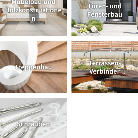
Möbelbau und
Türen- und
Holzkonstruktione
Fensterbau
n
Terrassen-
Treppenbau
Verbinder
Schrauben